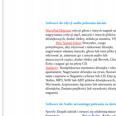
S
oftware do
edycji audio
pobrania
darmo
WavePad Dokonaj
edycji głosu i innych nagrań a
nagrywania i edycji mp3, muzyki i innych plików
dźwiękowych, dodać efekty, redukcja szumów, V
Moc Sound Editor
Wszystko, czego
potrzebujesz, aby edytować i miksować dźwięki,
nagrywanie własnej muzyki, głosu lub inne pliki 
edytować je, zmieszać go z innym audio lub
muzycznych części, dodać efekty jak Reverb, Chor
Echo i nagrać go na płytę CD
Audacity
Kompleksowa rejestrator dźwięku i edyc
apartament, Nagrywanie dźwięku na żywo, Konwe
taśm i zapisów w Nagrania cyfrowe lub CD, Edyc
Vorbis, MP3, WAV lub AIFF plików dźwiękowych,
Wycinanie, kopiowanie, łączenie lub mieszania ze
dźwięków, Zmiana prędkości lub wysokości dźwi
nagrania.
S
oftware do
A
udio streamingu
pobrania za
dar
Spotify
Znajdź udział i cieszyć się ulubioną muz
Internecie,
Nexus Radio
Radio onl