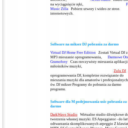
na wyciągnięcie ręki,
F
Music Zilla
Pobierz utwory i wideo ze stron
internetowych.
S
oftware na
mikser DJ
pobrania za
darmo
Virtual DJ Home Free Edition
Zostań Virtual DJ z
MP3 mieszanie oprogramowania,
Darmowe Ot
Gramofony
Czas rzeczywisty mieszania aplikacji
miłośników muzyki,
Zulu DJ
oprogramowania DJ, kompletne rozwiązanie do
mieszania muzyki dla amatorów i profesjonalnych
ów.
DJ mikser Programy do pobrania za darmo
programu.
S
oftware dla
M
podejmowania usic
pobrania za
darmo
DarkWave Studio
Wirtualne studio dźwiękowe d
tworzenia własnej muzyki.
ES Arpeggiator - do ła
odtwarzania skomplikowanych arpeggio Z klawia