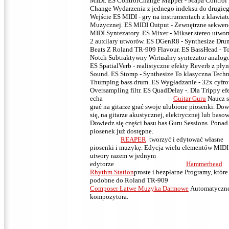
MIDI.
ES ControlChange Mapper - Mapa Control
Change Wydarzenia z jednego indeksu do drugieg
Wejście ES MIDI - gry na instrumentach z klawiat
Muzycznej.
ES MIDI Output - Zewnętrzne sekwen
MIDI Syntezatory.
ES Mixer - Mikser stereo utwor
2 auxilary utworów.
ES DGenR8 - Synthesize Dru
Beats Z Roland TR-909 Flavour.
ES BassHead - T
Notch Subtraktywny Wirtualny syntezator analog
ES SpatialVerb - realistyczne efekty Reverb z pły
Sound.
ES Stomp - Synthesize To klasyczna Tech
Thumping bass drum.
ES Wygładzanie - 32x cyfr
Oversampling filtr.
ES QuadDelay -. Dla Trippy e
echa
Guitar Guru
Naucz s
grać na gitarze grać swoje ulubione piosenki.
Dow
się, na gitarze akustycznej, elektrycznej lub basow
Dowiedz się części basu bas Guru Sessions.
Ponad
piosenek już dostępne.
REAPER
tworzyć i edytować własne
piosenki i muzykę.
Edycja wielu elementów MIDI
utwory razem w jednym
edytorze
Hammerhead
Rhythm Station
proste i bezpłatne Programy, które 
podobne do Roland TR-9
Composer Łatwe Muzyka Darmowe
Automatyczn
kompozytora.