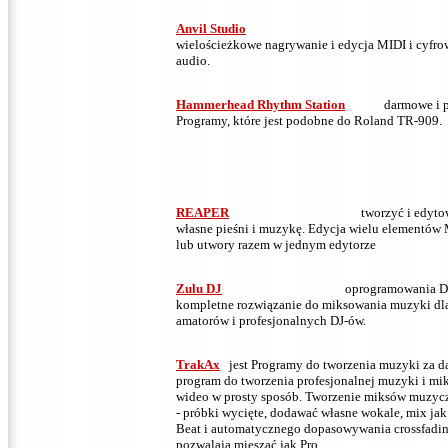
Anvil Studio
wielościeżkowe nagrywanie i edycja MIDI i cyfro
audio.
Hammerhead Rhythm Station
darmowe i p
Programy, które jest podobne do Roland TR-909.
REAPER
tworzyć i edyto
własne pieśni i muzykę.
Edycja wielu elementów
lub utwory razem w jednym edytorze
Zulu DJ
oprogramowania D
kompletne rozwiązanie do miksowania muzyki dl
amatorów i profesjonalnych DJ-ów.
TrakAx
jest Programy do tworzenia muzyki za 
program do tworzenia profesjonalnej muzyki i mi
wideo w prosty sposób.
Tworzenie miksów muzyc
- próbki wycięte, dodawać własne wokale, mix jak
Beat i automatycznego dopasowywania crossfadi
pozwalają mieszać jak Pro.