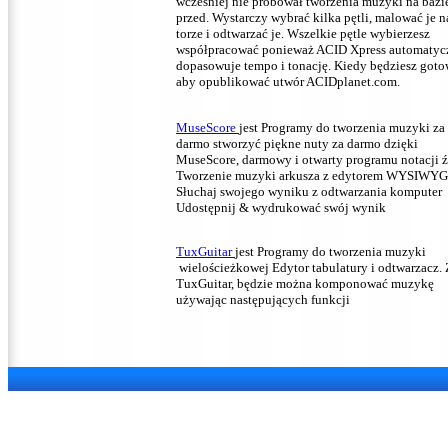
wcześniej nie próbował tworzenia muzyki na bazie
przed.
Wystarczy wybrać kilka pętli, malować je n
torze i odtwarzać je.
Wszelkie pętle wybierzesz
współpracować ponieważ ACID Xpress automatyc
dopasowuje tempo i tonację.
Kiedy będziesz goto
aby opublikować utwór ACIDplanet.com.
MuseScore
jest Programy do tworzenia muzyki za
darmo stworzyć
piękne nuty za darmo dzięki
MuseScore, darmowy i otwarty programu notacji ź
Tworzenie muzyki arkusza z edytorem WYSIWYG
Słuchaj swojego wyniku z odtwarzania komputer
Udostępnij & wydrukować swój wynik
TuxGuitar
jest Programy do tworzenia muzyki
wielościeżkowej Edytor tabulatury i odtwarzacz.
TuxGuitar, będzie można komponować muzykę
używając następujących funkcji