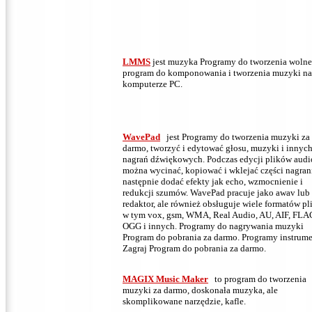
LMMS
jest muzyka Programy do
tworzenia
wolne
program do komponowania i tworzenia muzyki na
komputerze PC.
WavePad
jest Programy do tworzenia muzyki za
darmo, tworzyć i edytować głosu, muzyki i innyc
nagrań dźwiękowych.
Podczas edycji plików audi
można wycinać, kopiować i wklejać części nagrani
następnie dodać efekty jak echo, wzmocnienie i
redukcji szumów.
WavePad pracuje jako awav lub
redaktor, ale również obsługuje wiele formatów pl
w tym vox, gsm, WMA, Real Audio, AU, AIF, FLA
OGG i innych.
Programy do nagrywania muzyki
Program do pobrania za darmo.
Programy instrum
Zagraj Program do pobrania za darmo.
MAGIX Music Maker
to program do tworzenia
muzyki za darmo, doskonała muzyka, ale
skomplikowane narzędzie, kafle.