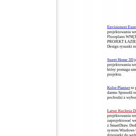
Envisioneer Expr
projektowania w
Floorplans WN
PROJEKT ŁAZIE
Design rysunki r
Sweet Home 3D
j
projektowania wnę
który pomaga umi
projektu.
Kolor Planner
to 
darmo Sprawdź s
pochodzi z wybor
Łatwe Kuchnia D
projektowania w
zaprojektować w
z SmartDraw.
Dod
system Windows w
dziesiątki do wy