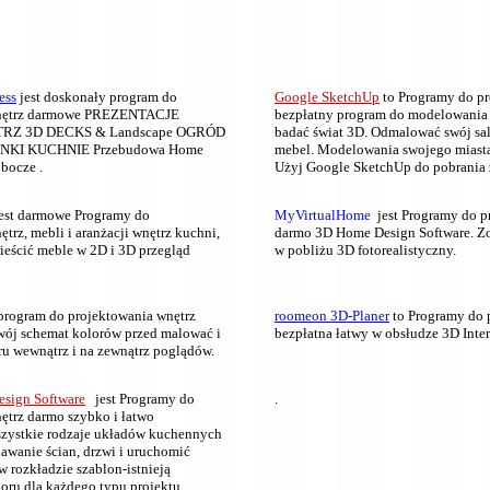
ess
jest doskonały program do
Google
SketchUp
to Programy do p
nętrz darmowe
PREZENTACJE
bezpłatny
program do modelowania 
ĘTRZ 3D DECKS & Landscape OGRÓD
badać świat 3D.
Odmalować swój sa
NKI KUCHNIE Przebudowa Home
mebel.
Modelowania swojego miasta
obocze
.
Użyj Google SketchUp do pobrania 
est darmowe Programy do
MyVirtualHome
jest Programy do p
trz, mebli i aranżacji wnętrz kuchni,
darmo
3D Home Design Software.
Z
eścić meble w 2D i 3D przegląd
w pobliżu 3D fotorealistyczny.
program do projektowania wnętrz
roomeon 3D-Planer
to Programy do 
wój schemat kolorów przed malować i
bezpłatna łatwy w obsłudze 3D Inter
u wewnątrz i na zewnątrz poglądów.
esign Software
jest Programy do
.
nętrz darmo
szybko i łatwo
szystkie rodzaje układów kuchennych
awanie ścian, drzwi i uruchomić
 rozkładzie szablon-istnieją
boru dla każdego typu projektu.