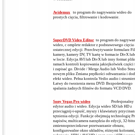
Avidemux
to program do nagrywania wideo
do
prostych cięcia, filtrowanie i kodowanie.
SuperDVD Video Editor
to program do nagrywan
wideo, c
omplete redaktor z podstawowego cięcia
ostatecznej edycji.
Przechwytywanie formularz Fi
kamery, kamery DV, TV kartę w formacie DivX lub
w locie.
Edycja AVI lub DivX lub inny format plik
ramach kontroli kopiowania jakiejkolwiek części 
i zapisać go.
Divide / Merge Audio lub Vedio Str
nowym pliku Zmiana prędkości odtwarzania i do
efekt wideo.
Pełna kontrola Vedio audio i strumien
Łatwy do tworzenia menu DVD.
Bezpośredniego
spalania żadnych filmów do formatu VCD DVD.
Sony Vegas Pro wideo
Profesjonalny
edytor audio i wideo.
Edycja wideo SD lub HD z
przeciągnij-i-upuść, myszy i klawiatury przycinani
tętnienia edycji.
Funkcje obejmują technologię P
napisów, multicamera narzędzia do edycji, 32-bit
zmiennoprzecinkowe przetwarzanie obrazu,
konfigurowalne okno układów, różnymi kolorami,