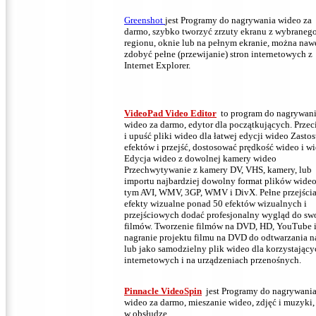
Greenshot
jest Programy do nagrywania wideo za
darmo, szybko tworzyć zrzuty ekranu z wybraneg
regionu, oknie lub na pełnym ekranie, można naw
zdobyć pełne (przewijanie) stron internetowych z
Internet Explorer.
VideoPad Video Editor
to program do nagrywan
wideo za darmo,
edytor dla początkujących.
Przec
i upuść pliki wideo dla łatwej edycji wideo Zastos
efektów i przejść, dostosować prędkość wideo i wi
Edycja wideo z dowolnej kamery wideo
Przechwytywanie z kamery DV, VHS, kamery, lub
importu najbardziej dowolny format plików wideo
tym AVI, WMV, 3GP, WMV i DivX.
Pełne przejścia
efekty wizualne ponad 50 efektów wizualnych i
przejściowych dodać profesjonalny wygląd do sw
filmów.
Tworzenie filmów na DVD, HD, YouTube i
nagranie projektu filmu na DVD do odtwarzania n
lub jako samodzielny plik wideo dla korzystający
internetowych i na urządzeniach przenośnych.
Pinnacle VideoSpin
jest Programy do nagrywani
wideo za darmo,
mieszanie wideo, zdjęć i muzyki,
w obsłudze.