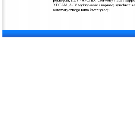
pęknięcia, HDV / AVCHD / czerwony / SDI / suppo
XDCAM, A / V wykrywanie i naprawę synchronizac
automatycznego rama kwantyzacji.