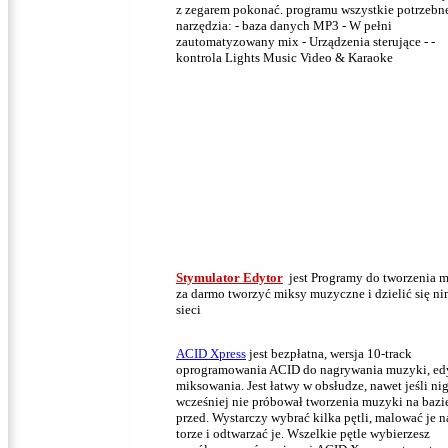
z zegarem pokonać.
programu wszystkie potrzebn
narzędzia: - baza danych MP3 - W pełni
zautomatyzowany mix - Urządzenia sterujące - -
kontrola Lights Music Video & Karaoke
Stymulator Edytor
jest Programy do tworzenia 
za darmo tworzyć miksy muzyczne i dzielić się ni
sieci
ACID Xpress
jest bezpłatna, wersja 10-track
oprogramowania ACID do nagrywania muzyki, edy
miksowania.
Jest łatwy w obsłudze, nawet jeśli ni
wcześniej nie próbował tworzenia muzyki na bazie
przed.
Wystarczy wybrać kilka pętli, malować je n
torze i odtwarzać je.
Wszelkie pętle wybierzesz