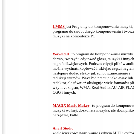
LMMS
jest Programy do komponowania muzyki,
programu do swobodnego komponowania i tworz
muzyki na komputerze PC.
WavePad
to program do komponowania muzyki
darmo, tworzyć i edytować głosu, muzyki i innyc
nagrań dźwiękowych.
Podczas edycji plików audi
można wycinać, kopiować i wklejać części nagrani
następnie dodać efekty jak echo, wzmocnienie i
redukcji szumów.
WavePad pracuje jako awav lub
redaktor, ale również obsługuje wiele formatów pl
w tym vox, gsm, WMA, Real Audio, AU, AIF, FLA
OGG i innych.
MAGIX Music Maker
to program do komponow
muzyki wolnej, doskonała muzyka, ale skomplik
narzędzie, kafle.
Anvil Studio
wielościeżkowe nagrywanie i edycja MIDI i cyfro