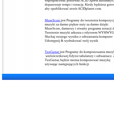
współpracować ponieważ ACID Xpress automatyc
dopasowuje tempo i tonację.
Kiedy będziesz goto
aby opublikować utwór ACIDplanet.com.
MuseScore
jest Programy do tworzenia kompozyc
muzyki za darmo
piękne nuty za darmo dzięki
MuseScore, darmowy i otwarty programu notacji ź
Tworzenie muzyki arkusza z edytorem WYSIWYG
Słuchaj swojego wyniku z odtwarzania komputer
Udostępnij & wydrukować swój wynik
TuxGuitar
jest Programy do komponowania muzy
wielościeżkowej Edytor tabulatury i odtwarzacz.
TuxGuitar, będzie można komponować muzykę
używając następujących funkcji