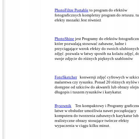
PhotoFiltre Portable
to program do efektów
fotograficznych kompletny program do retuszu.
tu
efekty mozaiki Jest również
PhotoShine
jest Programy do efektów fotograficz
które pozwalają stosować zabawne, ładne i
przyciągające wzrok efekty do swoich ulubionych
zdjęć.
pozwala w łatwy sposób na kolażu zdjęć, d
swoje zdjęcie do różnych pięknych szablonów
FotoSketcher
konwersji zdjęć cyfrowych w szkic
malarstwa czy rysunku.
Ponad 20 różnych stylów 
dostępne od szkiców do akwareli lub obrazy olejn
długopis i tuszem rysunków i karykatur.
Rysownik
Ten kompaktowy i Programy graficzn
łatwe w obsłudze umożliwia nawet początkujący
komputera do tworzenia zabawnych karykatur lub
realistyczne obrazy stosujące twórcze efekty
wypaczenia w ciągu kilku minut.