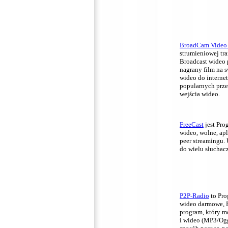
BroadCam Video 
strumieniowej tr
Broadcast wideo p
nagrany film na s
wideo do interne
popularnych prze
wejścia wideo.
FreeCast
jest Pro
wideo, wolne, apl
peer streamingu.
do wielu słuchac
P2P-Radio
to Pro
wideo darmowe, P
program, który m
i wideo (MP3/Ogg