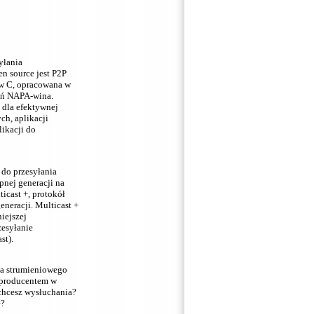
yłania
n source jest P2P
w C, opracowana w
ań NAPA-wina.
 dla efektywnej
ch, aplikacji
likacji do
 do przesyłania
pnej generacji na
ticast +, protokół
eneracji.
Multicast +
iejszej
zesyłanie
st).
ia strumieniowego
 producentem w
chcesz wysłuchania?
ę?