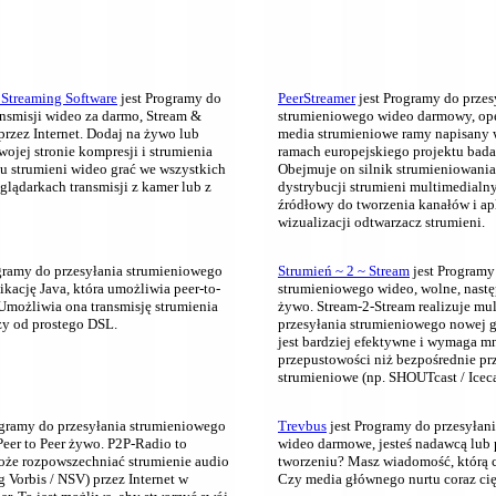
Streaming Software
jest Programy do
PeerStreamer
jest Programy do przes
ansmisji wideo za darmo, Stream &
strumieniowego wideo darmowy, ope
rzez Internet.
Dodaj na żywo lub
media strumieniowe ramy napisany 
wojej stronie kompresji i strumienia
ramach europejskiego projektu bad
tu strumieni wideo grać we wszystkich
Obejmuje on silnik strumieniowania
glądarkach transmisji z kamer lub z
dystrybucji strumieni multimedialny
źródłowy do tworzenia kanałów i ap
wizualizacji odtwarzacz strumieni.
gramy do przesyłania strumieniowego
Strumień ~ 2 ~ Stream
jest Programy
ikację Java, która umożliwia peer-to-
strumieniowego wideo, wolne, nastę
Umożliwia ona transmisję strumienia
żywo.
Stream-2-Stream realizuje mul
zy od prostego DSL.
przesyłania strumieniowego nowej g
jest bardziej efektywne i wymaga mn
przepustowości niż bezpośrednie pr
strumieniowe (np. SHOUTcast / Iceca
gramy do przesyłania strumieniowego
Trevbus
jest Programy do przesyłan
eer to Peer żywo.
P2P-Radio to
wideo darmowe, jesteś nadawcą lub
oże rozpowszechniać strumienie audio
tworzeniu?
Masz wiadomość, którą 
 Vorbis / NSV) przez Internet w
Czy media głównego nurtu coraz ci