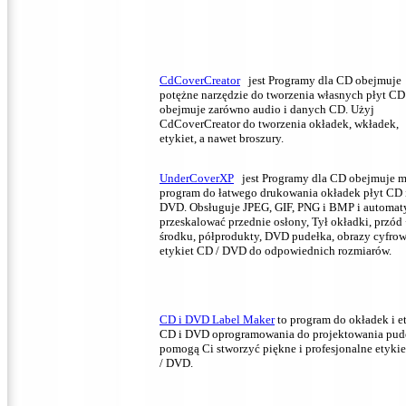
CdCoverCreator
jest Programy dla CD obejmuje
potężne narzędzie do tworzenia własnych płyt CD
obejmuje zarówno audio i danych CD.
Użyj
CdCoverCreator do tworzenia okładek, wkładek,
etykiet, a nawet broszury.
UnderCoverXP
jest Programy dla CD obejmuje m
program do łatwego drukowania okładek płyt CD 
DVD.
Obsługuje JPEG, GIF, PNG i BMP i automat
przeskalować przednie osłony, Tył okładki, przód
środku, półprodukty, DVD pudełka, obrazy cyfrow
etykiet CD / DVD do odpowiednich rozmiarów.
CD i DVD Label Maker
to program do okładek i e
CD i DVD oprogramowania do projektowania pud
pomogą Ci stworzyć piękne i profesjonalne etyki
/ DVD.