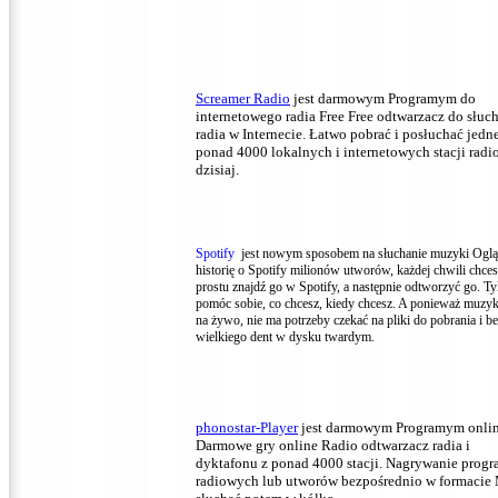
Screamer Radio
jest darmowym Programym do
internetowego radia Free Free odtwarzacz do słuc
radia w Internecie.
Łatwo pobrać i posłuchać jedn
ponad 4000 lokalnych i internetowych stacji rad
dzisiaj.
Spotify
jest nowym sposobem na słuchanie muzyki Oglą
historię o Spotify milionów utworów, każdej chwili chce
prostu znajdź go w Spotify, a następnie odtworzyć go.
Ty
pomóc sobie, co chcesz, kiedy chcesz.
A ponieważ muzyk
na żywo, nie ma potrzeby czekać na pliki do pobrania i b
wielkiego dent w dysku twardym.
phonostar-Player
jest darmowym Programym onlin
Darmowe gry online Radio odtwarzacz radia i
dyktafonu z ponad 4000 stacji.
Nagrywanie prog
radiowych lub utworów bezpośrednio w formacie