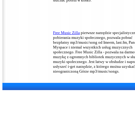
słuchać potem w kółko.
Free Music Zilla
pierwsze narzędzie specjalistycz
pobierania muzyki społecznego, pozwala pobrać
bezpłatny mp3/music/song od Imeem, last.fm, Pan
Myspace i niemal wszystkich usług muzycznych
społecznego.
Free Music Zilla - pozwala na darm
muzykę z ogromnych bibliotek muzycznych w słu
muzyki społecznego.
Jest łatwy w obsłudze i nap
usłyszeć i-get narzędzie, z którego można uzyskać
nieograniczoną Górze mp3/music/songs.